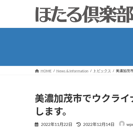
コ
ナ
ン
ビ
テ
ゲ
ン
ー
ツ
シ
へ
ョ
ス
ン
キ
に
ッ
移
プ
動
HOME
News & Information
トピックス
美濃加茂
美濃加茂市でウクライ
します。
最
2022年11月22日
2022年12月14日
wp
終