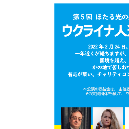
更
新
日
時
: