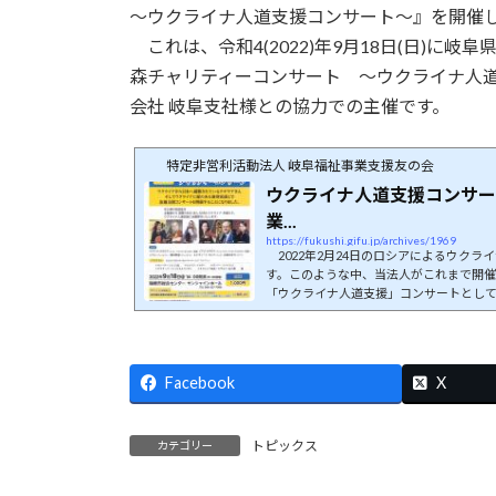
～ウクライナ人道支援コンサート～』を開催
これは、令和4(2022)年9月18日(日)に
森チャリティーコンサート ～ウクライナ人
会社 岐阜支社様との協力での主催です。
特定非営利活動法人 岐阜福祉事業支援友の会
ウクライナ人道支援コンサート
業...
https://fukushi.gifu.jp/archives/1969
2022年2月24日のロシアによるウク
す。このような中、当法人がこれまで開催
「ウクライナ人道支援」コンサートとして
ティーコンサート』開催日時2022年9月1
ホー
Facebook
X
トピックス
カテゴリー