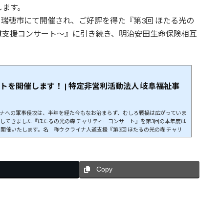
します。
岐阜県瑞穂市にて開催され、ご好評を得た『第3回 ほたる光の
道支援コンサート～』に引き続き、明治安田生命保険相互
を開催します！ | 特定非営利活動法人 岐阜福祉事
ライナへの軍事侵攻は、半年を経た今もなお治まらず、むしろ戦禍は広がっていま
してきました『ほたるの光の森 チャリティーコンサート』を第3回の本年度は
開催いたします。名 称ウクライナ人道支援『第3回 ほたるの光の森 チャリ
8日（日） 14:00開演（13:30開場）会 場瑞穂市総合センター サンシャイン
Copy